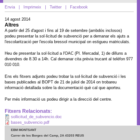
Envia
|
Imprimeix
|
Twitter
|
Facebook
14 agost 2014
Altres
A partir del 25 d'agost i fins al 19 de setembre (ambdós inclosos)
podeu presentar la sol·licitud de subvenció per a demanar els ajuts a
l'escolarització per l'escola bressol municipal on estigueu matriculats.
Heu de presentar la sol·licitud a l'OAC (Pl. Mercadal, 1) de dilluns a
divendres de 8.30 a 14h. Cal demanar cita prèvia trucant al telèfon 977
010 010.
Ens els fitxers adjunts podeu trobar la sol·licitud de subvenció i les
bases publicades al BOPT de 21 de juliol de 2014 on trobareu
informació detallada sobre la documentació què cal que aporteu.
Per més informació us podeu dirigir a la direcció del centre.
Fitxers Relacionats:
sollicitud_de_subvencio.doc
bases_subvencio.pdf
EBM MONTSANT
Carrer de les Borges del Camp, 2A 43203 REUS