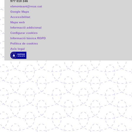
977 010 246
ebmontsant@reus.cat
Google Maps
Accessibilitat
Mapa web
Informació addicional
Configurar cookies
Informació bàsica RGPD
Política de cookies
Avís legal